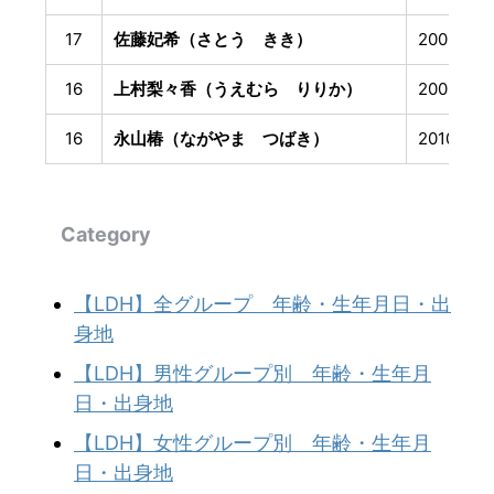
17
佐藤妃希（さとう きき）
2009年1
16
上村梨々香（うえむら りりか）
2009年5
16
永山椿（ながやま つばき）
2010年1
Category
【LDH】全グループ 年齢・生年月日・出
身地
【LDH】男性グループ別 年齢・生年月
日・出身地
【LDH】女性グループ別 年齢・生年月
日・出身地