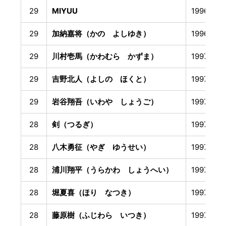
29
MIYUU
1996年8
29
加納嘉将（かの よしゆき）
1996年9
29
川村壱馬（かわむら かずま）
1997年1
29
吉野北人（よしの ほくと）
1997年3
29
岩谷翔吾（いわや しょうご）
1997年3
28
剣（つるぎ）
1997年4
28
八木勇征（やぎ ゆうせい）
1997年5
28
浦川翔平（うらかわ しょうへい）
1997年5
28
堀夏喜（ほり なつき）
1997年8
28
藤原樹（ふじわら いつき）
1997年1