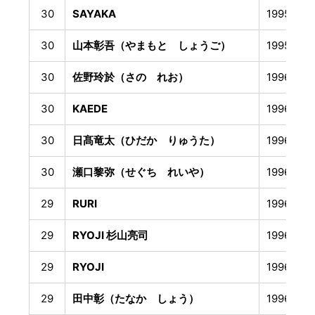
30
SAYAKA
1995年9
30
山本彰吾（やまもと しょうご）
1995年1
30
佐野玲於（さの れお）
1996年1
30
KAEDE
1996年1
30
日髙竜太（ひだか りゅうた）
1996年1
30
瀬口黎弥（せぐち れいや）
1996年3
29
RURI
1996年4
29
RYOJI 杉山亮司
1996年5
29
RYOJI
1996年5
29
田中彰（たなか しょう）
1996年7