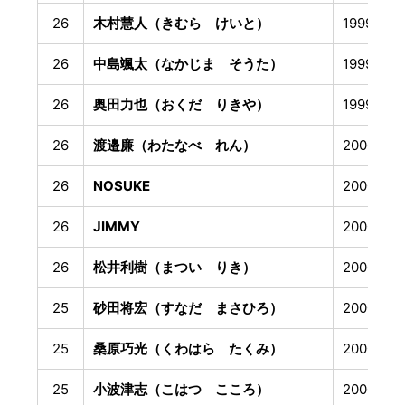
26
木村慧人（きむら けいと）
1999年8
26
中島颯太（なかじま そうた）
1999年8
26
奥田力也（おくだ りきや）
1999年1
26
渡邉廉（わたなべ れん）
2000年2
26
NOSUKE
2000年2
26
JIMMY
2000年2
26
松井利樹（まつい りき）
2000年3
25
砂田将宏（すなだ まさひろ）
2000年5
25
桑原巧光（くわはら たくみ）
2000年5
25
小波津志（こはつ こころ）
2000年1