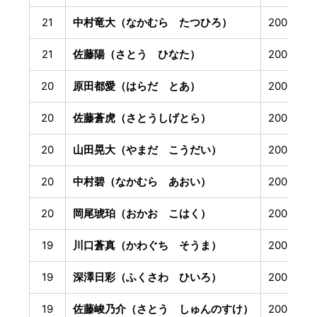
21
中村竜大（なかむら たつひろ）
2004年1
21
佐藤陽（さとう ひなた）
2005年3
20
原田都愛（はらだ とあ）
2005年4
20
佐藤蒼虎（さとうしげとら）
2005年6
20
山田晃大（やまだ こうだい）
2005年8
20
中村碧（なかむら あおい）
2005年9
20
岡尾琥珀（おかお こはく）
2005年1
19
川口蒼真（かわぐち そうま）
2006年9
19
深澤日彩（ふくさわ ひいろ）
2006年1
19
佐藤峻乃介（さとう しゅんのすけ）
2006年1