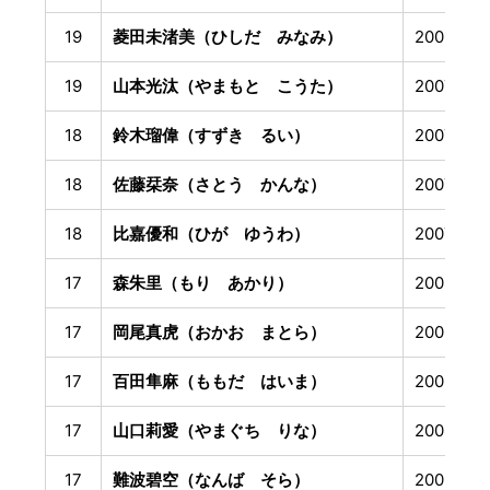
19
菱田未渚美（ひしだ みなみ）
2006年1
19
山本光汰（やまもと こうた）
2007年3
18
鈴木瑠偉（すずき るい）
2007年8
18
佐藤栞奈（さとう かんな）
2007年9
18
比嘉優和（ひが ゆうわ）
2007年1
17
森朱里（もり あかり）
2008年4
17
岡尾真虎（おかお まとら）
2008年5
17
百田隼麻（ももだ はいま）
2008年5
17
山口莉愛（やまぐち りな）
2008年1
17
難波碧空（なんば そら）
2009年1