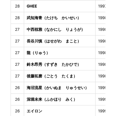
28
GHEE
1997年1
28
武知海青（たけち かいせい）
1998年2
27
中西椋雅（なかにし りょうが）
1998年6
27
長谷川慎（はせがわ まこと）
1998年7
27
龍（りゅう）
1998年9
27
鈴木昂秀（すずき たかひで）
1998年1
27
後藤拓磨（ごとう たくま）
1998年1
26
海沼流星（かいぬま りゅうせい）
1999年6
26
深堀未来（ふかほり みく）
1999年7
26
エイロン
1999年7