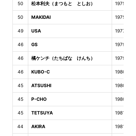
50
松本利夫（まつもと としお）
1975年5
50
MAKIDAI
1975年1
49
USA
1977年2
46
GS
1979年6
46
橘ケンチ（たちばな けんち）
1979年9
46
KUBO-C
1980年1
45
ATSUSHI
1980年4
45
P-CHO
1980年5
45
TETSUYA
1981年2
44
AKIRA
1981年8