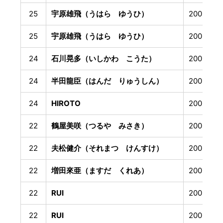
25
宇原雄飛（うはら ゆうひ）
2001年3
25
宇原雄飛（うはら ゆうひ）
2001年3
24
石川晃多（いしかわ こうた）
2001年5
24
半田龍臣（はんだ りゅうしん）
2001年1
24
HIROTO
2002年1
22
鶴屋美咲（つるや みさき）
2003年4
22
夫松健介（それまつ けんすけ）
2003年7
22
増田來亜（ますだ くれあ）
2003年8
22
RUI
2003年1
22
RUI
2003年1