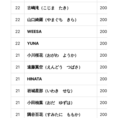
22
古嶋滝（こじま たき）
2004年1
22
山口綺羅（やまぐち きら）
2004年1
22
WEESA
2004年2
22
YUNA
2004年3
21
小川桜花（おがわ ようか）
2004年4
21
遠藤翼空（えんどう つばさ）
2004年5
21
HINATA
2004年8
21
岩城星那（いわき せな）
2004年1
21
小田柚葉（おだ ゆずは）
2004年1
21
隅谷百花（すみたに ももか）
2004年1