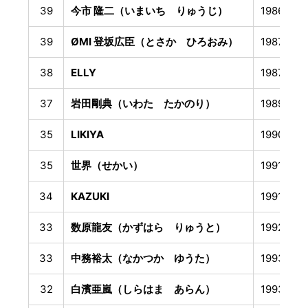
39
今市 隆二（いまいち りゅうじ）
1986年9
39
ØMI 登坂広臣（とさか ひろおみ）
1987年3
38
ELLY
1987年9
37
岩田剛典（いわた たかのり）
1989年3
35
LIKIYA
1990年1
35
世界（せかい）
1991年2
34
KAZUKI
1991年6
33
数原龍友（かずはら りゅうと）
1992年1
33
中務裕太（なかつか ゆうた）
1993年1
32
白濱亜嵐（しらはま あらん）
1993年8