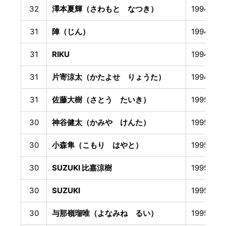
32
澤本夏輝（さわもと なつき）
1994年1
31
陣（じん）
1994年4
31
RIKU
1994年8
31
片寄涼太（かたよせ りょうた）
1994年8
31
佐藤大樹（さとう たいき）
1995年1
30
神谷健太（かみや けんた）
1995年5
30
小森隼（こもり はやと）
1995年6
30
SUZUKI 比嘉涼樹
1995年8
30
SUZUKI
1995年8
30
与那嶺瑠唯（よなみね るい）
1995年8